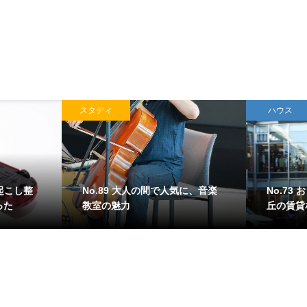
スタディ
ハウス
を起こし整
No.89 大人の間で人気に、音楽
No.73
った
教室の魅力
丘の賃貸